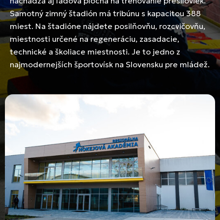
nachádza aj ľadová plocha na trénovanie presiloviek.
Samotný zimný štadión má tribúnu s kapacitou 388
miest. Na štadióne nájdete posilňovňu, rozcvičovňu,
miestnosti určené na regeneráciu, zasadacie,
technické a školiace miestnosti. Je to jedno z
najmodernejších športovísk na Slovensku pre mládež.