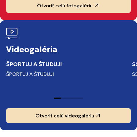
Otvoriť celú fotogalériu
Videogaléria
ŠPORTUJ A ŠTUDUJ!
S
ŠPORTUJ A ŠTUDUJ!
S
Otvoriť celú videogalériu