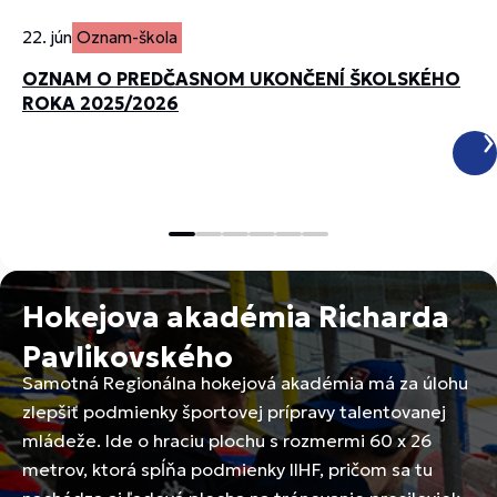
9
22. jún
Oznam-škola
OZNAM O PREDČASNOM UKONČENÍ ŠKOLSKÉHO
ROKA 2025/2026
Hokejova akadémia Richarda
Pavlikovského
Samotná Regionálna hokejová akadémia má za úlohu
zlepšiť podmienky športovej prípravy talentovanej
mládeže. Ide o hraciu plochu s rozmermi 60 x 26
metrov, ktorá spĺňa podmienky IIHF, pričom sa tu