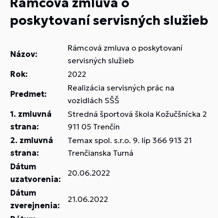
Rámcová zmluva o
poskytovaní servisných služieb
Rámcová zmluva o poskytovaní
Názov:
servisných služieb
Rok:
2022
Realizácia servisných prác na
Predmet:
vozidlách SŠŠ
1. zmluvná
Stredná športová škola Kožučšnícka 2
strana:
911 05 Trenčín
2. zmluvná
Temax spol. s.r.o. 9. líp 366 913 21
strana:
Trenčianska Turná
Dátum
20.06.2022
uzatvorenia:
Dátum
21.06.2022
zverejnenia: