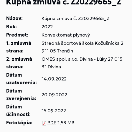
Kúpna zmluva č. Z20229665_Z
Názov:
Kúpna zmluva č. Z20229665_Z
Rok:
2022
Predmet:
Konvektomat plynový
1. zmluvná
Stredná športová škola Kožušnícka 2
strana:
911 05 Trenčín
2. zmluvná
OMES spol. s.r.o. Divina - Lúky 27 013
strana:
31 Divina
Dátum
14.09.2022
uzatvorenia:
Dátum
20.09.2022
zverejnenia:
Dátum
15.09.2022
účinnosti:
Fotokópia:
PDF
1,53 MB