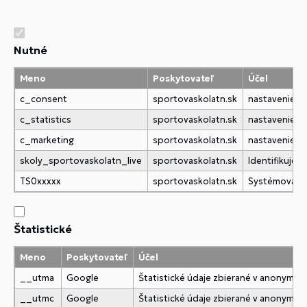
Nutné
Meno
Poskytovateľ
Účel
c_consent
sportovaskolatn.sk
nastavenie c
c_statistics
sportovaskolatn.sk
nastavenie c
c_marketing
sportovaskolatn.sk
nastavenie c
skoly_sportovaskolatn_live
sportovaskolatn.sk
Identifikuje
TS0xxxxx
sportovaskolatn.sk
Systémová c
Štatistické
Meno
Poskytovateľ
Účel
__utma
Google
Štatistické údaje zbierané v anonymne
__utmc
Google
Štatistické údaje zbierané v anonymne