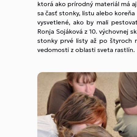
ktorá ako prírodný materiál má a
sa časť stonky, listu alebo koreň
vysvetlené, ako by mali pestovať 
Ronja Sojáková z 10. výchovnej s
stonky prvé listy až po štyroch 
vedomosti z oblasti sveta rastlín.