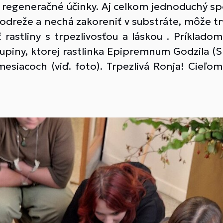
j regeneračné účinky. Aj celkom jednoduchý s
a odreže a nechá zakoreniť v substráte, môže tr
rastliny s trpezlivosťou a láskou . Príkladom
kupiny, ktorej rastlinka Epipremnum Godzila (S
mesiacoch (viď. foto). Trpezlivá Ronja! Cie