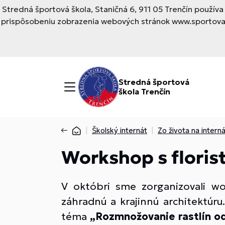
Stredná športová škola, Staničná 6, 911 05 Trenčín použí
prispôsobeniu zobrazenia webových stránok www.sportovask
Stredná športová
škola Trenčín
Školský internát
Zo života na intern
Workshop s flori
V októbri sme zorganizovali wo
záhradnú a krajinnú architektúru.
téma
„Rozmnožovanie rastlín o