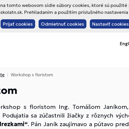
va na tomto webovom sídle súbory cookies, ktoré sú použité
olatn.sk. Prehliadaním a použitím príslušného nastavenia 
Prijať cookies
Odmietnuť cookies
Nastaviť cookies
Engl
áte
Workshop s floristom
stom
rkshop s floristom Ing. Tomášom Janíkom, k
 Podujatia sa zúčastnili žiačky z rôznych výc
drezkami“
. Pán Janík zaujímavo a pútavo pred