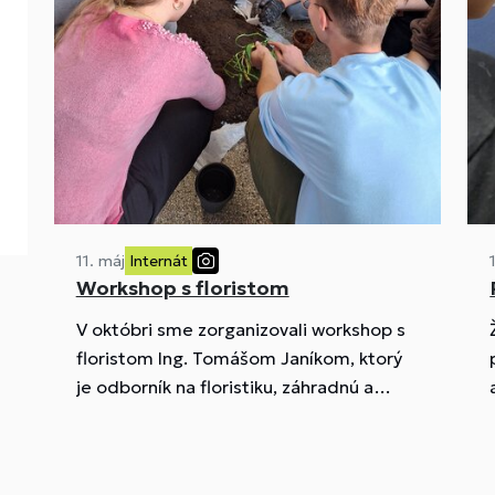
11. máj
Internát
Workshop s floristom
V októbri sme zorganizovali workshop s
floristom Ing. Tomášom Janíkom, ktorý
p
je odborník na floristiku, záhradnú a
krajinnú architektúru. Podujatia sa
zúčastnili žiačky z rôznych výchovných
skupín a veľmi ich zaujala téma