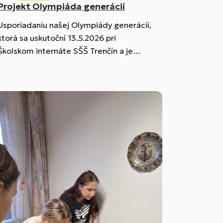
Projekt Olympiáda generácií
Usporiadaniu našej Olympiády generácií,
ktorá sa uskutoční 13.5.2026 pri
Školskom internáte SŠŠ Trenčín a je
finančne podporená Nadáciou SPP,
predchádzali mnohé aktivity a podujatia,
ktorých cieľom bola podpora zdravého
životného štýlu, rozvoj organizačných
schopností, zdokonalenie technických,
manuálnych a kreatívnych zručností
žiakov, podpora kladného vzťahu k
životnému prostrediu.