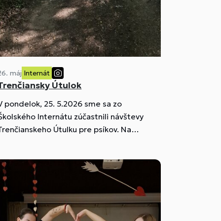
26. máj
Internát
Trenčiansky Útulok
V pondelok, 25. 5.2026 sme sa zo
Školského Internátu zúčastnili návštevy
Trenčianskeho Útulku pre psíkov. Na
tejto milej akcii sa zúčastnili dievčatá z
11VS, ktoré prišli pomôcť a spríjemniť
deň opusteným zvieratkám.