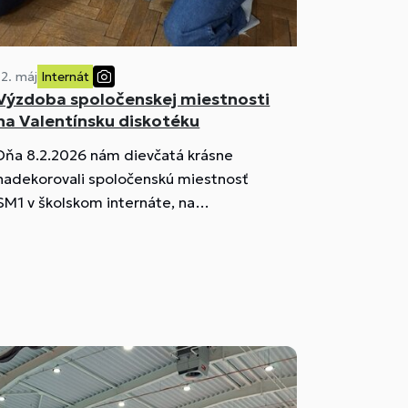
12. máj
Internát
Výzdoba spoločenskej miestnosti
na Valentínsku diskotéku
Dňa 8.2.2026 nám dievčatá krásne
nadekorovali spoločenskú miestnosť
SM1 v školskom internáte, na
pripravovanú ,,Valentínsku diskotéku" ,
ktorá sa konala 11.2.2026.