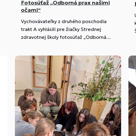
Fotosúťaž „Odborná prax našimi
očami“
Vychovávateľky z druhého poschodia
trakt A vyhlásili pre žiačky Strednej
zdravotnej školy fotosúťaž „Odborná
prax našimi očami“, v ktorej sa
prezentovali fotografiami zo
zdravotníckeho prostredia, ktoré sa
stalo súčasťou ich každodenného života
počas odbornej praxe. Fotografie
zobrazujú ich odbornú činnosť v
ambulanciách, v laboratóriách,
zachytávajú aj svet pod mikroskopom,
ale aj ich pocity a vtipné momenty.