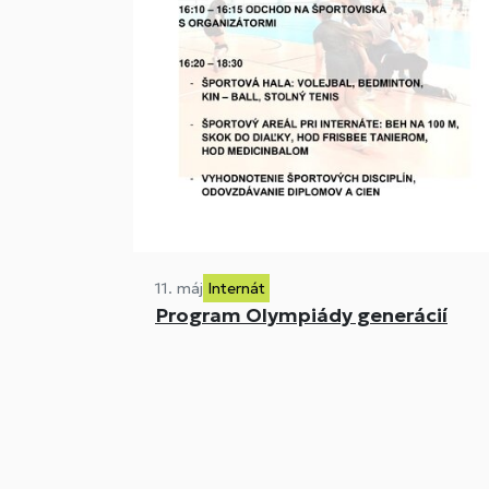
11. máj
Internát
Program Olympiády generácií