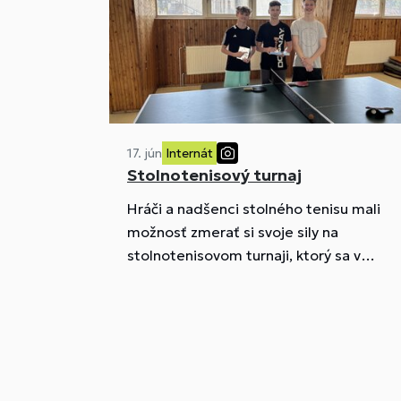
17. jún
Internát
Stolnotenisový turnaj
Hráči a nadšenci stolného tenisu mali
možnosť zmerať si svoje sily na
stolnotenisovom turnaji, ktorý sa v
Školskom internáte pri SŠŠ Trenčín kona
v mesiacoch apríl - jún 2026.