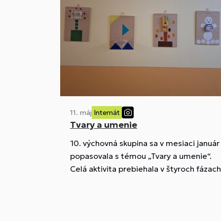
11. máj
Internát
Tvary a umenie
10. výchovná skupina sa v mesiaci január
popasovala s témou „Tvary a umenie“.
Celá aktivita prebiehala v štyroch fázach