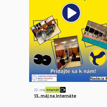
22. máj
Internát
13. máj na internáte