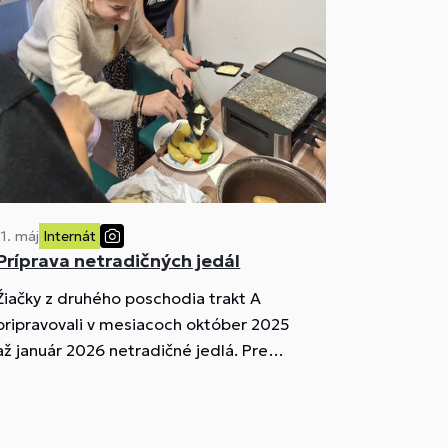
11. máj
Internát
Príprava netradičných jedál
Žiačky z druhého poschodia trakt A
ripravovali v mesiacoch október 2025
až január 2026 netradičné jedlá. Pre
inšpiráciu sme nemuseli cestovať
ďaleko, zostali sme v Európe, konkrétne
sme zašli do Švajčiarska, Belgicka a