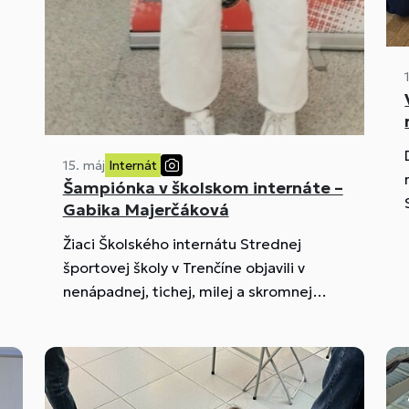
15. máj
Internát
Šampiónka v školskom internáte –
Gabika Majerčáková
Žiaci Školského internátu Strednej
športovej školy v Trenčíne objavili v
nenápadnej, tichej, milej a skromnej
spolubývajúcej kamarátke Gabike
šampiónku Slovenska, Európy a sveta!