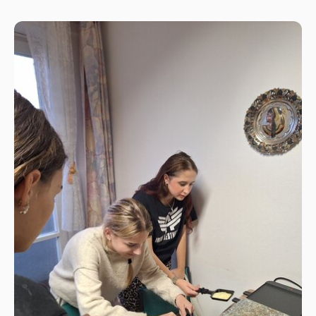
rôznych výchovných skupín a veľmi ich zaujala
téma „Rozmnožovanie rastlín odrezkami“.