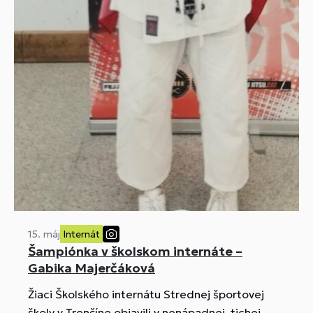
15. máj
Internát
Šampiónka v školskom internáte –
Gabika Majerčáková
Žiaci Školského internátu Strednej športovej
školy v Trenčíne objavili v nenápadnej, tichej,