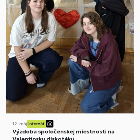
12. máj
Internát
Výzdoba spoločenskej miestnosti na
Valentínsku diskotéku