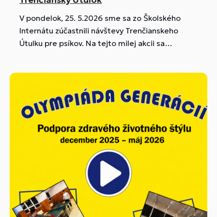
V pondelok, 25. 5.2026 sme sa zo Školského
Internátu zúčastnili návštevy Trenčianskeho
Útulku pre psíkov. Na tejto milej akcii sa
zúčastnili dievčatá z 11VS, ktoré prišli pomôcť a
spríjemniť deň opusteným zvieratkám.