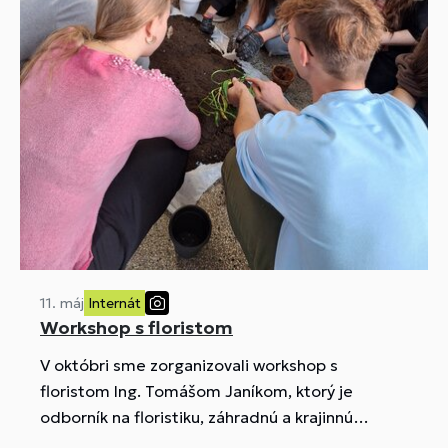
11. máj
Internát
Workshop s floristom
V októbri sme zorganizovali workshop s
floristom Ing. Tomášom Janíkom, ktorý je
odborník na floristiku, záhradnú a krajinnú
architektúru. Podujatia sa zúčastnili žiačky z