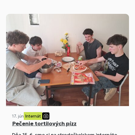
konal v mesiacoch apríl - jún 2026.
17. jún
Internát
Pečenie tortilových pízz
Dňa 15. 6. sme si na stredoškolskom internáte