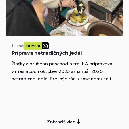
11. máj
Internát
Príprava netradičných jedál
Žiačky z druhého poschodia trakt A pripravovali
v mesiacoch október 2025 až január 2026
netradičné jedlá. Pre inšpiráciu sme nemuseli
cestovať ďaleko, zostali sme v Európe,
konkrétne sme zašli do Švajčiarska, Belgicka a
Francúzska.
Zobraziť viac