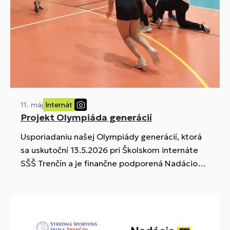
11. máj
Internát
Projekt Olympiáda generácií
Usporiadaniu našej Olympiády generácií, ktorá
sa uskutoční 13.5.2026 pri Školskom internáte
SŠŠ Trenčín a je finančne podporená Nadáciou
SPP, predchádzali mnohé aktivity a podujatia,
ktorých cieľom bola podpora zdravého
životného štýlu, rozvoj organizačných
schopností, zdokonalenie technických,
manuálnych a kreatívnych zručností žiakov,