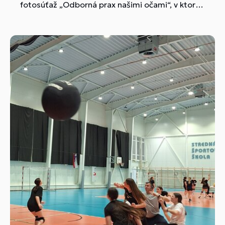
fotosúťaž „Odborná prax našimi očami“, v ktorej
sa prezentovali fotografiami zo zdravotníckeho
prostredia, ktoré sa stalo súčasťou ich
každodenného života počas odbornej praxe.
Fotografie zobrazujú ich odbornú činnosť v
ambulanciách, v laboratóriách, zachytávajú aj
svet pod mikroskopom, ale aj ich pocity a vtipné
momenty.