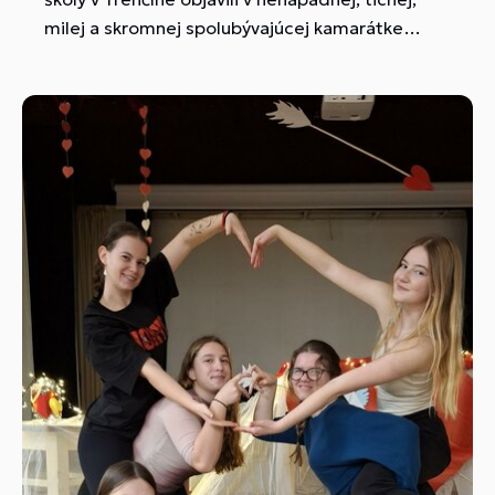
milej a skromnej spolubývajúcej kamarátke
Gabike šampiónku Slovenska, Európy a sveta!