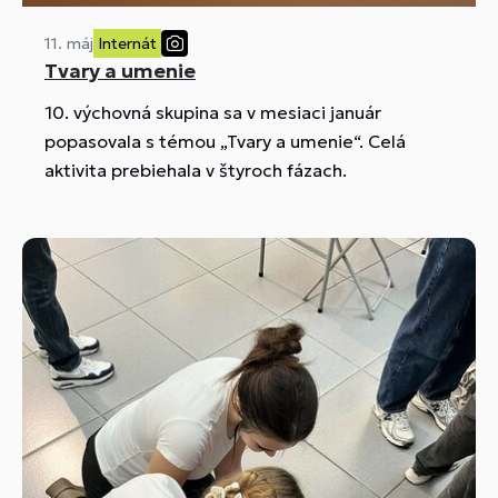
11. máj
Internát
Tvary a umenie
10. výchovná skupina sa v mesiaci január
popasovala s témou „Tvary a umenie“. Celá
aktivita prebiehala v štyroch fázach.