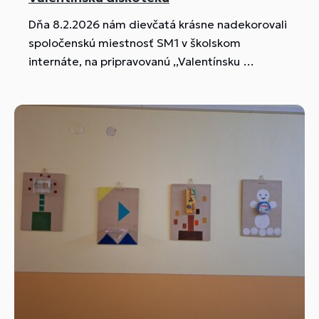
Dňa 8.2.2026 nám dievčatá krásne nadekorovali
spoločenskú miestnosť SM1 v školskom
internáte, na pripravovanú ,,Valentínsku
diskotéku" , ktorá sa konala 11.2.2026.