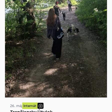
26. máj
Internát
Trenčiansky Útulok