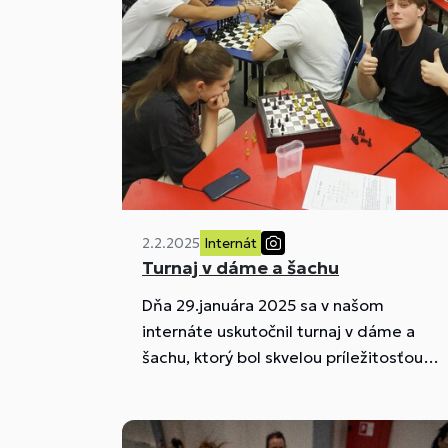
2.2.2025
Internát
Turnaj v dáme a šachu
Dňa 29.januára 2025 sa v našom
internáte uskutočnil turnaj v dáme a
šachu, ktorý bol skvelou príležitosťou
pre všetkých účastníkov vyskúšať si svoj
taktické schopnosti.