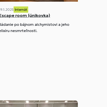
19.1.2025
Internát
Escape room (únikovka)
Bádanie po bájnom alchymistovi a jeho
elixíru nesmrteľnosti.