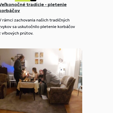
Veľkonočné tradície - pletenie
korbáčov
V rámci zachovania našich tradičných
zvykov sa uskutočnilo pletenie korbáčov
z vŕbových prútov.