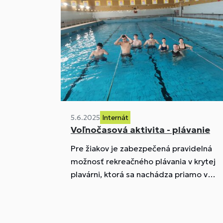
5.6.2025
Internát
Voľnočasová aktivita - plávanie
Pre žiakov je zabezpečená pravidelná
možnosť rekreačného plávania v krytej
plavárni, ktorá sa nachádza priamo v
areáli SPŠ stavebnej v tesnej blízkosti
internátu.