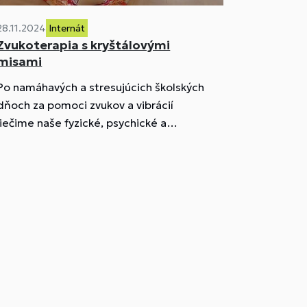
28.11.2024
Internát
Zvukoterapia s kryštálovými
misami
Po namáhavých a stresujúcich školských
dňoch za pomoci zvukov a vibrácií
liečime naše fyzické, psychické a
emocionálne zdravie.