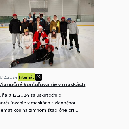
8.12.2024
Internát
Vianočné korčuľovanie v maskách
Dňa 8.12.2024 sa uskutočnilo
korčuľovanie v maskách s vianočnou
tematikou na zimnom štadióne pri
našom internáte.