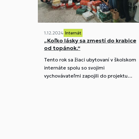
1.12.2024
Internát
„Koľko lásky sa zmestí do krabice
od topánok.“
Tento rok sa žiaci ubytovaní v školskom
internáte spolu so svojimi
vychovávateľmi zapojili do projektu
„Koľko lásky sa zmestí do krabice od
topánok.“ Spoločne vyskladali krabičky
plné lásky.