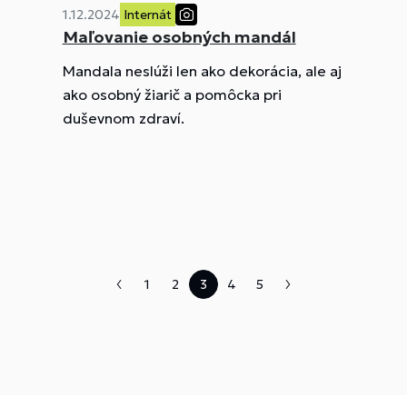
1.12.2024
Internát
Maľovanie osobných mandál
Mandala neslúži len ako dekorácia, ale aj
ako osobný žiarič a pomôcka pri
duševnom zdraví.
1
2
3
4
5