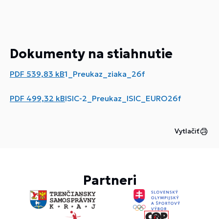
Dokumenty na stiahnutie
PDF
539,83 kB
1_Preukaz_ziaka_26f
PDF
499,32 kB
ISIC-2_Preukaz_ISIC_EURO26f
Vytlačiť
Partneri