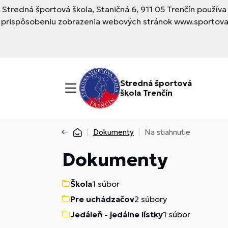
Stredná športová škola, Staničná 6, 911 05 Trenčín použí
prispôsobeniu zobrazenia webových stránok www.sportovask
Stredná športová
škola Trenčín
Dokumenty
Na stiahnutie
Dokumenty
Škola
1 súbor
Pre uchádzačov
2 súbory
Jedáleň - jedálne lístky
1 súbor