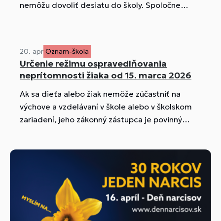
nemôžu dovoliť desiatu do školy. Spoločne
môžeme spraviť malý skutok, ktorý niekomu
vyčarí úsmev na tvári. 😊
20. apr
Oznam-škola
Určenie režimu ospravedlňovania
neprítomnosti žiaka od 15. marca 2026
Ak sa dieťa alebo žiak nemôže zúčastniť na
výchove a vzdelávaní v škole alebo v školskom
zariadení, jeho zákonný zástupca je povinný
oznámiť škole alebo školskému zariadeniu bez
zbytočného odkladu príčinu jeho neprítomnosti.
Za dôvod ospravedlniteľnej neprítomnosti
dieťaťa alebo žiaka sa uznáva najmä choroba,
prípadne lekárom nariadený zákaz dochádzky
do školy, mimoriadne nepriaznivé
poveternostné podmienky alebo náhle