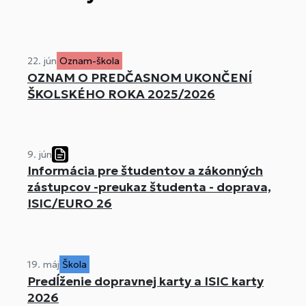
22. jún
Oznam-škola
OZNAM O PREDČASNOM UKONČENÍ
ŠKOLSKÉHO ROKA 2025/2026
9. jún
Informácia pre študentov a zákonných
zástupcov -preukaz študenta - doprava,
ISIC/EURO 26
19. máj
Škola
Predĺženie dopravnej karty a ISIC karty
2026