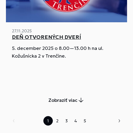
27.11.2025
DEŇ OTVORENÝCH DVERÍ
5. december 2025 o 8.00—13.00 h na ul.
Kožušnícka 2 v Trenčíne.
Zobraziť viac
1
2
3
4
5