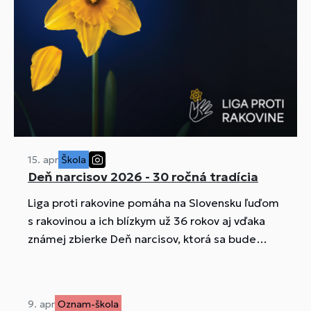
prerušenie premávky hromadných dopravných
prostriedkov, mimoriadne ...
15. apr
Škola
Deň narcisov 2026 - 30 ročná tradícia
Liga proti rakovine pomáha na Slovensku ľuďom
s rakovinou a ich blízkym už 36 rokov aj vďaka
známej zbierke Deň narcisov, ktorá sa bude
konať i prostredníctvom dobrovoľníkov z našej
školy už tento štvrtok - 16. apríla. Ide o 30.
ročník. V tento deň môžeme pripnutím kvietku
9. apr
Oznam-škola