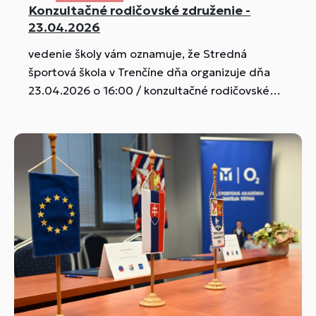
narcisu vyjadriť spolupatričnosť onkologickým
Konzultačné rodičovské združenie -
pacientom a dobrovoľným finančným
23.04.2026
príspevkom podporiť projekty, ktoré pre nich
vedenie školy vám oznamuje, že Stredná
Liga bezplatne realizuje. Na Slovensku ročne
športová škola v Trenčíne dňa organizuje dňa
pribúda približne 40 000 onkologických
23.04.2026 o 16:00 / konzultačné rodičovské
pacientov a ...
združenie.