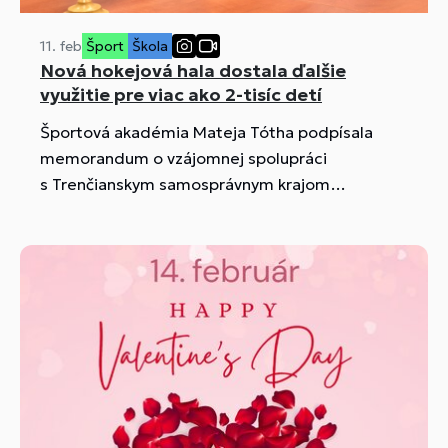
11. feb
Šport
Škola
Nová hokejová hala dostala ďalšie
využitie pre viac ako 2-tisíc detí
Športová akadémia Mateja Tótha podpísala
memorandum o vzájomnej spolupráci
s Trenčianskym samosprávnym krajom
a Strednou športovou školou v Trenčíne. Vďaka
nemu budú môcť deti svoje korčuliarske
schopnosti a zručnosti rozvíjať v rámci
moderného športového zázemia Regionálnej
hokejovej akadémie R. Pavlikovského v Trenčíne.