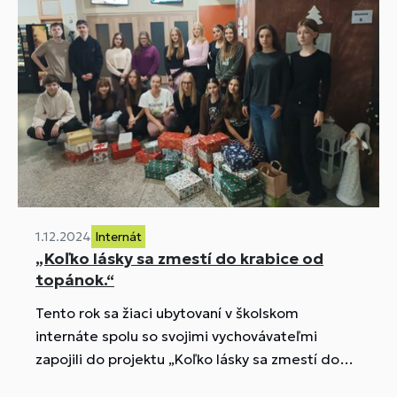
1.12.2024
Internát
„Koľko lásky sa zmestí do krabice od
topánok.“
Tento rok sa žiaci ubytovaní v školskom
internáte spolu so svojimi vychovávateľmi
zapojili do projektu „Koľko lásky sa zmestí do
krabice od topánok.“ Spoločne vyskladali