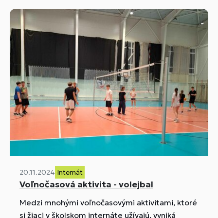
20.11.2024
Internát
Voľnočasová aktivita - volejbal
Medzi mnohými voľnočasovými aktivitami, ktoré
si žiaci v školskom internáte užívajú, vyniká