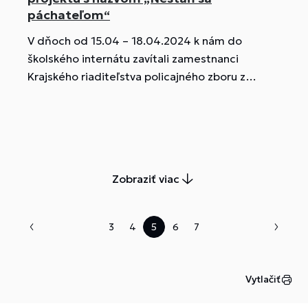
páchateľom“
V dňoch od 15.04 – 18.04.2024 k nám do
školského internátu zavítali zamestnanci
Krajského riaditeľstva policajného zboru z
oddelenia prevencie s preventívnym projektom
„Nestaň sa páchateľom“.
Zobraziť viac
3
4
5
6
7
Vytlačiť