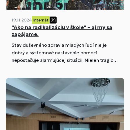
19.11.2024
Internát
"Ako na radikalizáciu v škole" – aj my sa
zapájame.
Stav duševného zdravia mladých ľudí nie je
dobrý a systémové nastavenie pomoci
nepostačuje alarmujúcej situácii. Nielen tragická
udalosť v Prahe, ale aj dianie na Slovensku nám
opakovane ukazujú aký vážny problém je
radikalizácia mladých.