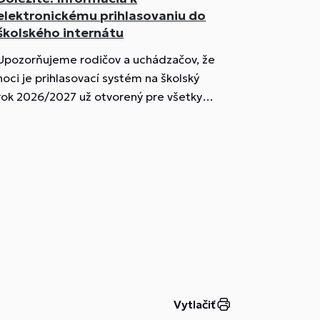
elektronickému prihlasovaniu do
školského internátu
Upozorňujeme rodičov a uchádzačov, že
hoci je prihlasovací systém na školský
rok 2026/2027 už otvorený pre všetky
ročníky, budúci prváci môžu svoju
žiadosť odoslať až po 1. júni 2026.
Dôvodom je celoplošná zmena
termínov, o ktorom rozhodlo
Ministerstvo školstva, výskumu, vývoja a
mládeže SR:
Vytlačiť