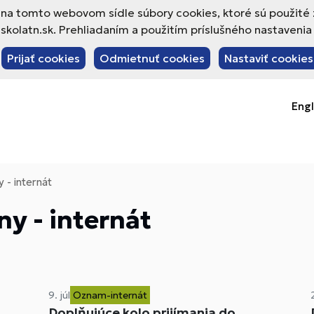
va na tomto webovom sídle súbory cookies, ktoré sú použité
olatn.sk. Prehliadaním a použitím príslušného nastavenia 
Prijať cookies
Odmietnuť cookies
Nastaviť cookies
Engl
 - internát
y - internát
9. júl
Oznam-internát
Doplňujúce kolo prijímania do