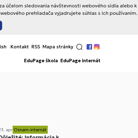
 za účelom sledovania návštevnosti webového sídla alebo k
webového prehliadača vyjadrujete súhlas s ich používaním.
ish
Kontakt
RSS
Mapa stránky
Facebook
Instagram
EduPage škola
EduPage internát
23. apr
Oznam-internát
Dôležité: Informácia k