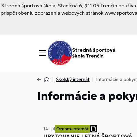
Stredná športová škola, Staničná 6, 911 05 Trenčín použí
prispôsobeniu zobrazenia webových stránok www.sportovask
Stredná športová
škola Trenčín
Školský internát
Informácie a pokyny
Informácie a pokyn
14. júl
Oznam-internát
UBYTOVANIE LETNÁ ŠPORTOVÁ