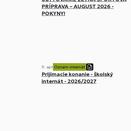
PRÍPRAVA – AUGUST 2026 -
POKYNY!
9. apr
Oznam-internát
Prijímacie konanie - školský
internát - 2026/2027