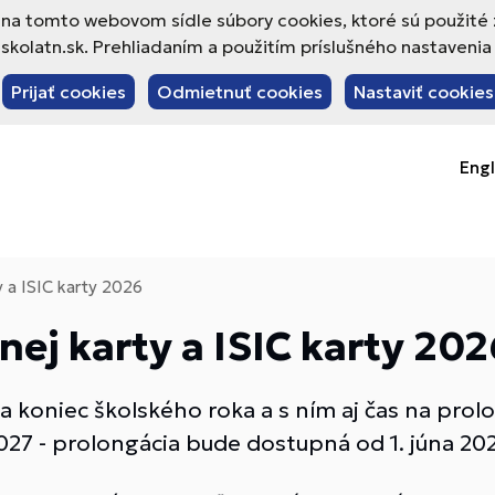
va na tomto webovom sídle súbory cookies, ktoré sú použité
olatn.sk. Prehliadaním a použitím príslušného nastavenia 
Prijať cookies
Odmietnuť cookies
Nastaviť cookies
Engl
y a ISIC karty 2026
ej karty a ISIC karty 202
i sa koniec školského roka a s ním aj čas na pro
027 - prolongácia bude dostupná od 1. júna 20