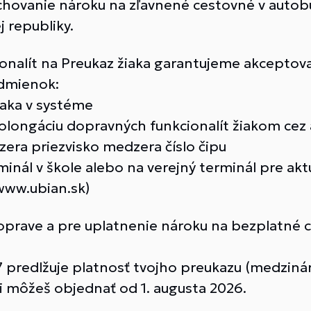
chovanie nároku na zľavnené cestovné v autob
 republiky.
nalít na Preukaz žiaka garantujeme akceptova
odmienok:
iaka v systéme
olongáciu dopravných funkcionalít žiakom cez 
era priezvisko medzera číslo čipu
minál v škole alebo na verejný terminál pre aktu
www.ubian.sk)
doprave a pre uplatnenie nároku na bezplatné c
 predlžuje platnosť tvojho preukazu (medzinár
 môžeš objednať od 1. augusta 2026.