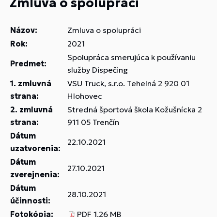
Zmluva o spolupráci
Názov:
Zmluva o spolupráci
Rok:
2021
Spolupráca smerujúca k používaniu
Predmet:
služby Dispečing
1. zmluvná
VSU Truck, s.r.o. Tehelná 2 920 01
strana:
Hlohovec
2. zmluvná
Stredná športová škola Kožušnícka 2
strana:
911 05 Trenčín
Dátum
22.10.2021
uzatvorenia:
Dátum
27.10.2021
zverejnenia:
Dátum
28.10.2021
účinnosti:
Fotokópia:
PDF
1,26 MB