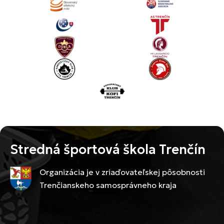
Stredná športová škola Trenčín
Organizácia je v zriaďovateľskej pôsobnosti
Trenčianskeho samosprávneho kraja