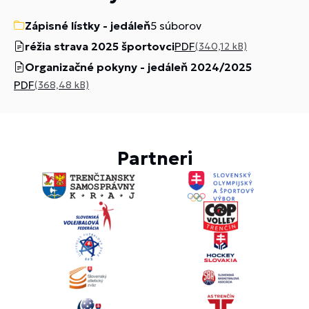
Zápisné lístky - jedáleň
5 súborov
réžia strava 2025 športovci
PDF
(340,12 kB)
Organizačné pokyny - jedáleň 2024/2025
PDF
(368,48 kB)
Partneri