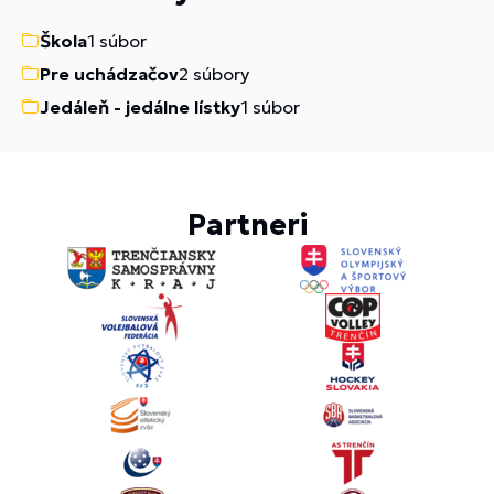
Škola
1 súbor
Pre uchádzačov
2 súbory
Jedáleň - jedálne lístky
1 súbor
Partneri