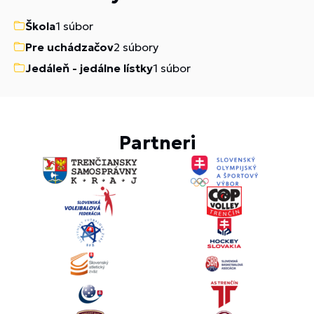
Škola
1 súbor
Pre uchádzačov
2 súbory
Jedáleň - jedálne lístky
1 súbor
Partneri