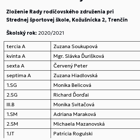
Zloženie Rady rodičovského združenia pri
Strednej športovej škole, Kožušnícka 2, Trenčín
Školský rok:
2020/2021
tercia A
Zuzana Soukupová
kvinta A
Mgr. Slávka Ďurišková
sexta A
Červený Peter
septima A
Zuzana Hiadlovská
1.SG
Monika Belicová
2.SG
Richard Ďorďai
III.B
Monika Svitačová
1.SM
Adriana Maraková
2.SM
Michaela Mazanovská
1.IT
Patrícia Rogulski