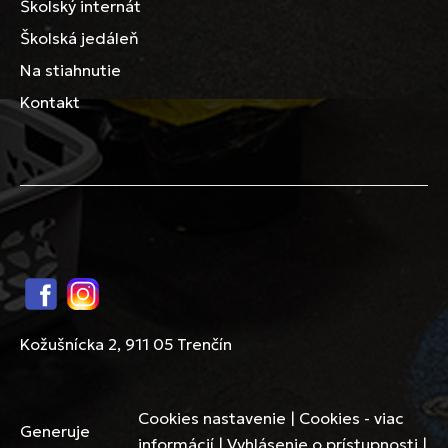
Školský internát
Školská jedáleň
Na stiahnutie
Kontakt
Facebook
Instagram
Kožušnícka 2, 911 05 Trenčín
Cookies nastavenie
|
Cookies - viac
Generuje
informácií
|
Vyhlásenie o prístupnosti
|