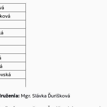
vá
šková
ká
á
á
ovská
ruženia:
Mgr. Slávka Ďurišková