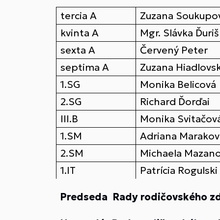
tercia A
Zuzana Soukupo
kvinta A
Mgr. Slávka Ďuri
sexta A
Červený Peter
septima A
Zuzana Hiadlovs
1.SG
Monika Belicová
2.SG
Richard Ďorďai
III.B
Monika Svitačov
1.SM
Adriana Marakov
2.SM
Michaela Mazan
1.IT
Patrícia Rogulski
Predseda Rady rodičovského zd