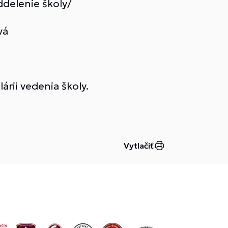
delenie školy/
vá
árii vedenia školy.
Vytlačiť