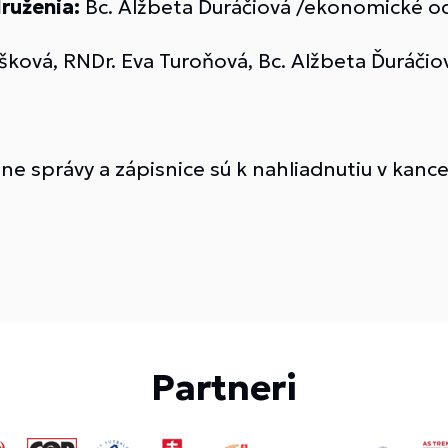
ruženia:
Bc. Alžbeta Ďuráčiová /ekonomické od
šková, RNDr. Eva Turoňová, Bc. Alžbeta Ďuráčio
e správy a zápisnice sú k nahliadnutiu v kancel
Partneri