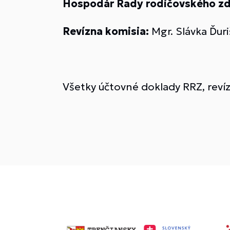
Hospodár Rady rodičovského zd
Revízna komisia:
Mgr. Slávka Ďuri
Všetky účtovné doklady RRZ, revízn