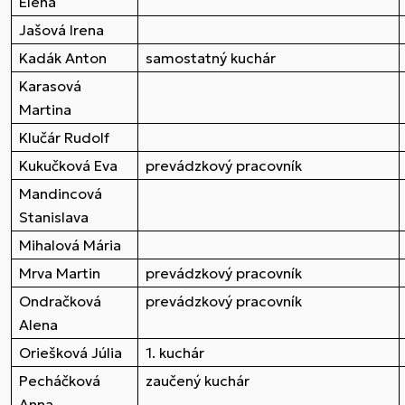
Elena
Jašová Irena
Kadák Anton
samostatný kuchár
Karasová
Martina
Klučár Rudolf
Kukučková Eva
prevádzkový pracovník
Mandincová
Stanislava
Mihalová Mária
Mrva Martin
prevádzkový pracovník
Ondračková
prevádzkový pracovník
Alena
Oriešková Júlia
1. kuchár
Pecháčková
zaučený kuchár
Anna