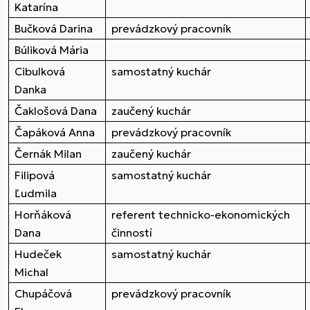
Katarína
Bučková Darina
prevádzkový pracovník
Búliková Mária
Cibulková
samostatný kuchár
Danka
Čaklošová Dana
zaučený kuchár
Čapáková Anna
prevádzkový pracovník
Černák Milan
zaučený kuchár
Filipová
samostatný kuchár
Ľudmila
Horňáková
referent technicko-ekonomických
Dana
činností
Hudeček
samostatný kuchár
Michal
Chupáčová
prevádzkový pracovník