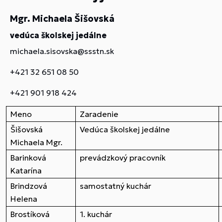
Mgr. Michaela Šišovská
vedúca školskej jedálne
michaela.sisovska@ssstn.sk
+421 32 651 08 50
+421 901 918 424
Meno
Zaradenie
Šišovská
Vedúca školskej jedálne
Michaela Mgr.
Barinková
prevádzkový pracovník
Katarína
Brindzová
samostatný kuchár
Helena
Brostíková
1. kuchár