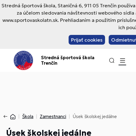
Stredná športová škola, Staničná 6, 911 05 Trenčín použív
za účelom sledovania návštevnosti webového sídla 
www.sportovaskolatn.sk. Prehliadaním a použitím príslušn
ich pou
Prijať cookies
Odmietnuť
Stredná športová škola
Trenčín
Škola
Zamestnanci
Úsek školskej jedálne
Úsek školskej jedálne