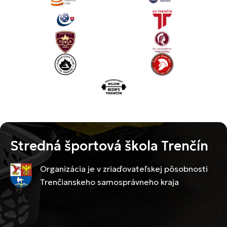
Stredná športová škola Trenčín
Organizácia je v zriaďovateľskej pôsobnosti
Trenčianskeho samosprávneho kraja