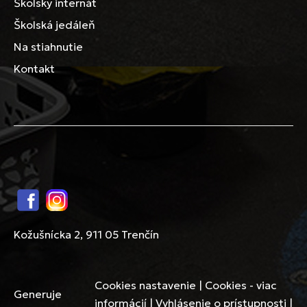
Školský internát
Školská jedáleň
Na stiahnutie
Kontakt
Facebook
Instagram
Kožušnícka 2, 911 05 Trenčín
Cookies nastavenie
|
Cookies - viac
Generuje
informácií
|
Vyhlásenie o prístupnosti
|