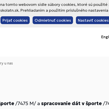
va na tomto webovom sídle súbory cookies, ktoré sú použité
olatn.sk. Prehliadaním a použitím príslušného nastavenia 
Prijať cookies
Odmietnuť cookies
Nastaviť cookies
Engl
ry u nas
športe
/7475 M/ a
spracovanie dát v športe
/7