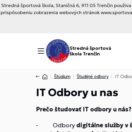
Stredná športová škola, Staničná 6, 911 05 Trenčín použí
prispôsobeniu zobrazenia webových stránok www.sportovask
Stredná športová
škola Trenčín
Štúdium
Študijné odbory
IT Odbo
IT Odbory u nas
Prečo študovať IT odbory u nás?
- Odbory
digitálne služby v 